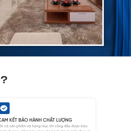
I?
CAM KẾT BẢO HÀNH CHẤT LƯỢNG
ất cả sản phẩm và hạng mục thi công đều được bảo