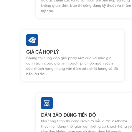
đo đạc chính xác và tư vấn loại rèm phù hợp với từng
không gian, đảm bảo thi công đúng kỹ thuật và thẩm
mỹ cao.
GIÁ CẢ HỢP LÝ
Chúng tôi cung cấp giải pháp rèm cửa với mức giá
cạnh tranh, báo giá minh bạch, phù hợp ngân sách
của khách hàng nhưng vẫn đảm bảo chất lượng và độ
bền lâu dài.
ĐẢM BẢO ĐÚNG TIẾN ĐỘ
Mọi công trình thi công rèm cửa đều được Viethome
thực hiện đúng thời gian cam kết, giúp khách hàng y
tâm đưa không gian vào sử dụng theo kế hoạch.