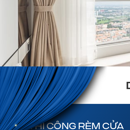
THI CÔNG RÈM CỬA