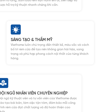
ành rõ ràng, đảm bảo rèm vận hành êm ái, bền đẹp và
ược hỗ trợ kỹ thuật nhanh chóng khi cần.
SÁNG TẠO & THẨM MỸ
Viethome luôn chú trọng đến thiết kế, màu sắc và cách
bố trí rèm cửa để tạo nên không gian hài hòa, sang
trọng và phù hợp phong cách nội thất của từng khách
hàng.
ĐỘI NGŨ NHÂN VIÊN CHUYÊN NGHIỆP
ội ngũ kỹ thuật viên và tư vấn viên của Viethome được
ào tạo bài bản, làm việc tận tâm, đảm bảo mỗi công
rình rèm cửa đạt chất lượng và độ hoàn thiện cao
hất.