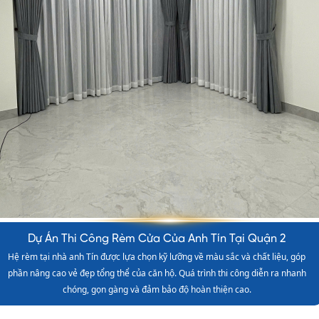
Dự Án Thi Công Rèm Cửa Cho Phòng Gym Tại Bình Thạnh
Dự án rèm cửa cho phòng Gym tại Bình Thạnh được triển khai với yêu cầu
cao về độ bền và khả năng chắn sáng. Rèm giúp không gian tập luyện trở nên
chuyên nghiệp, riêng tư và tạo cảm giác thoải mái cho khách hàng.