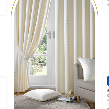
h
đ
Đ
đ
ên
t
n