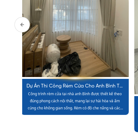
h Tại
Dự Án Thi Công Rèm Cửa Của Anh Tín Tại
ế theo
Hệ rèm tại nhà anh Tín được lựa chọn kỹ lưỡng về màu
Quận 2
và ấm
sắc và chất liệu, góp phần nâng cao vẻ đẹp tổng thể của
à cách
căn hộ. Quá trình thi công diễn ra nhanh chóng, gọn
ịu.
gàng và đảm bảo độ hoàn thiện cao.