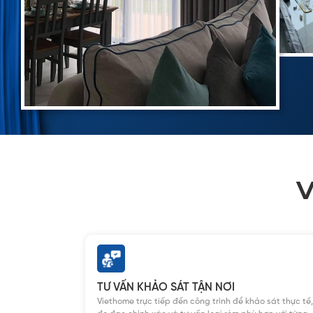
V
TƯ VẤN KHẢO SÁT TẬN NƠI
Viethome trực tiếp đến công trình để khảo sát thực tế,