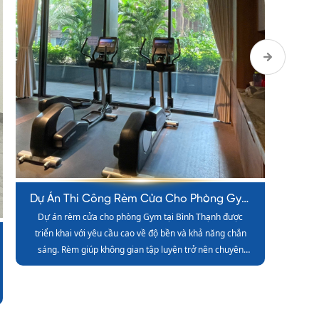
Dự Án Thi Công Rèm Cửa Cho Studio
Dự Á
Rèm cửa cho Studio được thi công với phong cách hiện
Công 
đại, giúp không gian vừa đảm bảo ánh sáng vừa tăng
đúng
tính thẩm mỹ. Hệ rèm vận hành mượt mà, chất liệu cao
cúng 
cấp giúp Studio trở nên chuyên nghiệp và sang trọng
n
hơn.